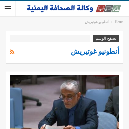
Home
أنطونيو غوتيريش
تصفح الوسم
أنطونيو غوتيريش