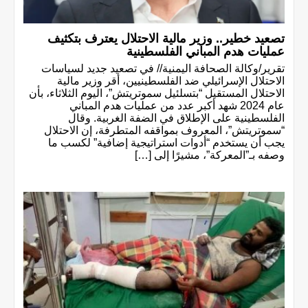
تصعيد خطير.. وزير مالية الاحتلال يعترف بتكثيف
عمليات هدم المباني الفلسطينية
تقرير/وكالة الصحافة اليمنية// في تصعيد جديد لسياسات
الاحتلال الإسرائيلي ضد الفلسطينيين، أقر وزير مالية
الاحتلال المستقيل “بتسلئيل سموتريتش”، اليوم الثلاثاء، بأن
عام 2024 شهد أكبر عدد من عمليات هدم المباني
الفلسطينية على الإطلاق في الضفة الغربية. وقال
“سموتريتش”، المعروف بمواقفه المتطرفة، إن الاحتلال
يجب أن يستخدم “أدوات استراتيجية إضافية” لكسب ما
وصفه بـ”المعركة”، مشيرًا إلى […]