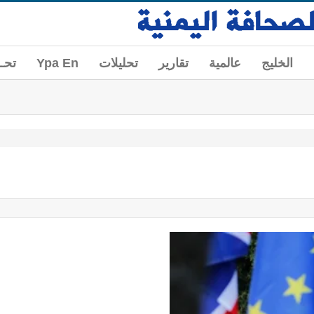
الخليج
عالمية
تقارير
تحليلات
Ypa En
تحــ