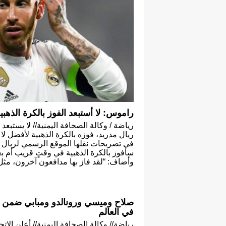
راموس: لا أستبعد الفوز بالكرة الذهبي
رياضة / وكالة الصحافة اليمنية// لا يستبع
ريال مدريد، فوزه بالكرة الذهبية لأفضل 
في تصريحات نقلها الموقع الرسمي لريال مد
سأفوز بالكرة الذهبية في وقتٍ قريب أم بعي
وأضاف: “لقد فاز بها مدافعون آخرون، مثل ف
صلاح وميسي ورونالدو ومبابي ضمن ا
في العالم
رياضة// وكالة الصحافة اليمنية// أعلن الاتح