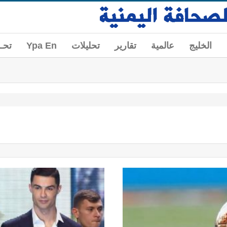
الخليج
عالمية
تقارير
تحليلات
Ypa En
تحــ