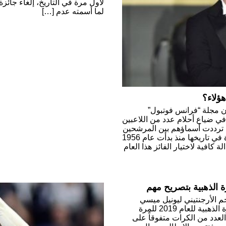
لأول مرة في التاريخ، إلغاء جائزة
لما أسمته عدم […]
هؤلاء؟
ان مجلة “فرانس فوتبول”
 في ضياع أحلام عدد من اللاعبين
دما ترددت أسماؤهم بين المرشحين
للفوز بالجائزة. وجاء قرار المجلة لأول مرة في تاريخها منذ بدأت عام 1956
كافية لاختيار الفائز هذا العام
 الذهبية بتصريح مهم
جم الأرجنتيني ليونيل ميسي
عشاقه بعدما نال قائد برشلونة جائزة الكرة الذهبية للعام 2019 للمرة
لعدد من الكرات متفوقاً على