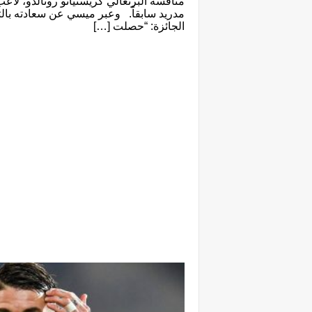
منافسه البرتغالي كريستيانو رونالدو، لاع
مدريد سابقاً. وعبر ميسي عن سعادته بالت
الجائزة: “حصلت […]