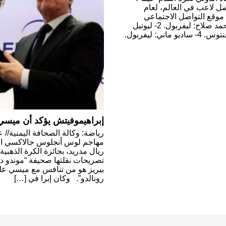
ضل لاعب في العالم، لعام
ى موقع التواصل الاجتماعي
“تويتر” قائمة المرشحين الـ 10، وهم: 1- محمد صلاح: ليفربول. 2- ليونيل
ميسي: برشلونة. 3- كريستيانو رونالدو: يوفنتوس. 4- ساديو ماني: ليفربول.
إبراهيموفيتش يؤكد أن ميسي 
رياضة: وكالة الصحافة اليمنية// 
مهاجم لوس أنجلوس جالاكسي الأ
ريال مدريد، بجائزة الكرة الذهبي
تصريحات نقلتها صحيفة “موندو ديبور
بيريز هو من تنافس مع ميسي على
رونالدو”. وكان إبرا في […]