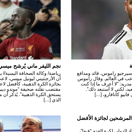
ة
نجم الليفر ماني يُرشح ميسي ل
د سيرجيو راموس، قائد ومدافع
رياضة/ وكالة الصحافة اليمنية// 
لاعب في العالم. وقال راموس
أن الأرجنتيني ليونيل ميسي، لاعب
ريد: “لا أعرف ما إذا كنت
بجائزة الكرة الذهبية، كأفضل لا
د، لكني لا أستبعد ذلك”.
مقتضب نقلته صحيفة “موندو ديبور
ابيو كانافارو، […]
يستحق الكرة الذهبية”. يُذكر أن
الذي […]
لمرشحين لجائزة الأفضل
اد الدولي لكرة القدم “فيفا”،