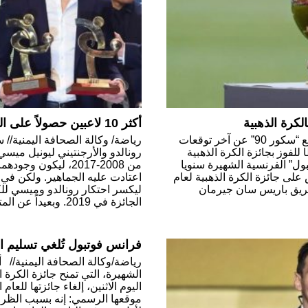
لكرة الذهبية
أكثر 10 لاعبين حصولاً على النقاط في منافسات “الكرة الذهبية”
باريس/وكالة الصحافة اليمنية// كشف موقع “سكور 90” عن آخر توقعات
رياضة/ وكالة الصحافة اليمنية// 
لفوز بجائزة الكرة الذهبية
رونالدو والأرجنتيني ليونيل ميسي
 فوتبول” الفرنسية الشهيرة سنويا
من 2008-2017، ليكون 
على جائزة الكرة الذهبية لعام
ح فريق باريس سان جيرمان
ليكسر احتكار رونالدو وميسي لل
الجائزة في 2019. وبعيداً عن المتوجين […]
فرانس فوتبول تُلغي تسليم الكرة
رياضة/وكالة الصحافة اليمنية// 
الشهيرة، التي تمنح جائزة الكرة ا
اليوم الاثنين، إلغاء جائزتها للعا
موقعها الرسمي: إنه بسبب الظروف 