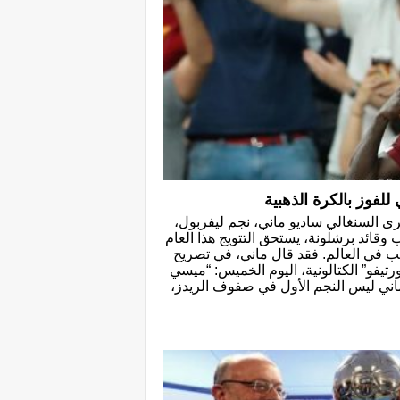
لفوز بالكرة الذهبية
يرى السنغالي ساديو ماني، نجم ليفربول،
 وقائد برشلونة، يستحق التتويج هذا العام
عب في العالم. فقد قال ماني، في تصريح
تيفو” الكتالونية، اليوم الخميس: “ميسي
 ماني ليس النجم الأول في صفوف الريدز،