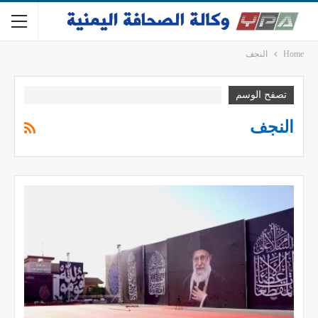
Home
النجف
تصفح الوسم
النجف