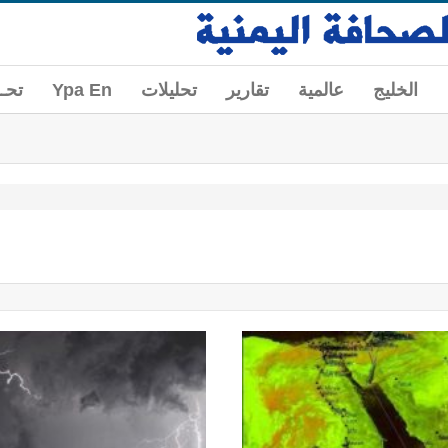
الخليج
عالمية
تقارير
تحليلات
Ypa En
تحــ