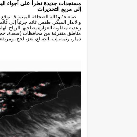
مستجدات جديدة تطرأ على أجواء اليمن 
إلى مربع التحذيرات
صنعاء / وكالة الصحافة اليمنية // توقع ا
والانذار المبكر، طقس غائم جزئياً إلى غا
رعدية متفاوتة الغزارة يصاحبها الرياح ال
مناطق متفرقة من محافظات (صعدة، حجة،
ذمار، ريمة، إب، الضالع، تعز، لحج، ومرت