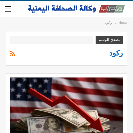
Home
ركود
تصفح الوسم
ركود