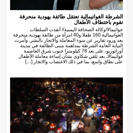
الشرطة الغواتيمالية تعتقل طائفة يهودية منحرفة
تقوم باختطاف الأطفال
جواتيمالا/وكالة الصحافة اليمنية// أنقذت السلطات
الغواتيمالية 160 طفلا و40 امرأة من طائفة يهودية منحرفة
بعد ورود تقارير عن سوء المعاملة والاتجار بالبشر. وأمرت
النيابة العامة الشرطة بمداهمة مبنى الطائفة في مدينة
أوراتوريو، على بعد 78 كيلومترا جنوب شرق العاصمة
غواتيمالا، بعد تلقي شكاوى بشأن إساءة معاملة الأطفال
على نطاق واسع، بما في ذلك الاغتصاب والاتجار […]