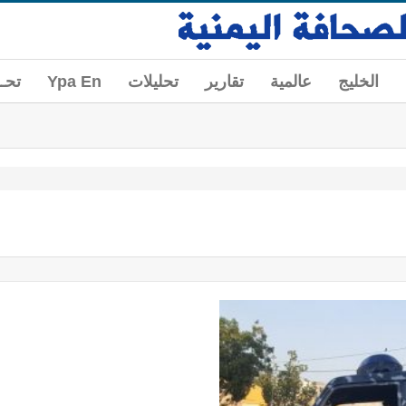
الخليج
عالمية
تقارير
تحليلات
Ypa En
تحــ