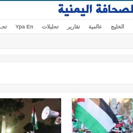
الخليج
عالمية
تقارير
تحليلات
Ypa En
تحــ