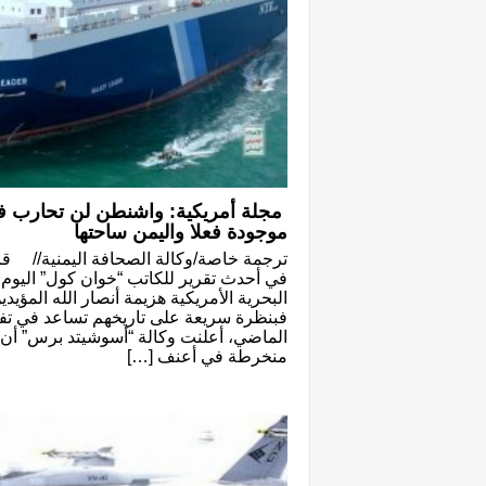
مجلة أمريكية: واشنطن لن تحارب ف
موجودة فعلا واليمن ساحتها
ترجمة خاصة/وكالة الصحافة اليمنية// قال
في أحدث تقرير للكاتب “خوان كول” اليوم ال
البحرية الأمريكية هزيمة أنصار الله المؤيد
فبنظرة سريعة على تاريخهم تساعد في تف
الماضي، أعلنت وكالة “أسوشيتد برس” أن ا
منخرطة في أعنف […]