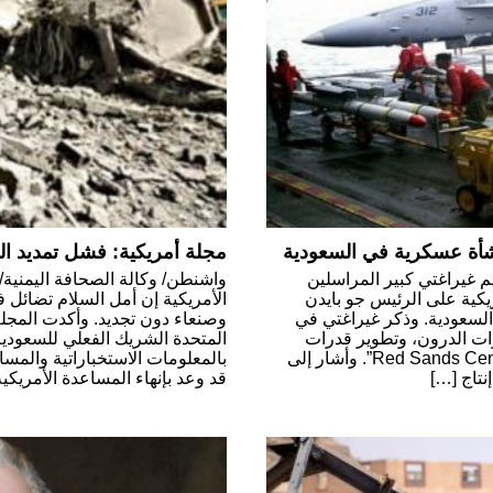
نشأة عسكرية في السعودية
مجلة أمريكية: فشل تمديد ال
م غيراغتي كبير المراسلين
واشنطن/ وكالة الصحافة اليمنية/
يكية على الرئيس جو بايدن
الأمريكية إن أمل السلام تضائل ف
السعودية. وذكر غيراغتي في
ت الدرون، وتطوير قدرات
المتحدة الشريك الفعلي للسعودي
الدفاع الجوي والصاروخي، تحت اسم “Red Sands Center”. وأشار إلى
بالمعلومات الاستخباراتية والمس
نتاج […]
قد وعد بإنهاء المساعدة الأمريكي