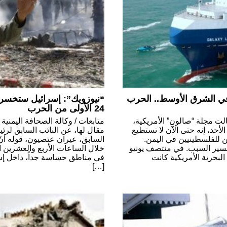
ي الشرق الأوسط.. الحرب
“نيوزويك”: إسرائيل ستخسر أ
24 الأولى من الحرب
ت مجلة “صالون” الأمريكية،
متابعات / وكالة الصحافة اليمنية 
أحد، إنه حتى الآن لا تستطيع
مقال لها، عن النائب السابق لرئ
ين للفلسطينيين في اليمن.
السابق، عيران عتصيون، قوله أن
سير السبب. في منتصف يونيو
خلال الساعات الأربع والعشرين ا
لبحرية الأمريكية كانت
في مناطق حساسة جداً، داخل إس
[…]