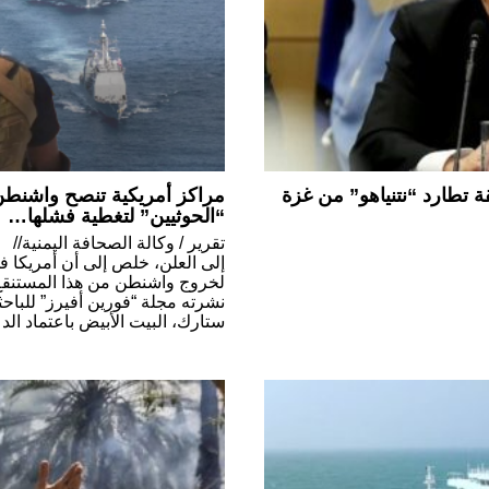
ة تطارد “نتنياهو” من غزة
مراكز أمريكية تنصح واشنطن
“الحوثيين” لتغطية فشلها…
تقرير / وكالة الصحافة اليمنية/
إلى العلن، خلص إلى أن أمريكا 
لخروج واشنطن من هذا المستنقع 
نشرته مجلة “فورين أفيرز” للباحث
ستارك، البيت الأبيض باعتماد الدعا