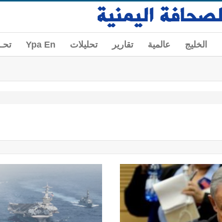
الخليج
عالمية
تقارير
تحليلات
Ypa En
تحــ