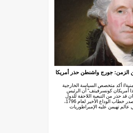
ن الزمن: جورج واشنطن حذر أمريكا
منية// أكد متخصص السياسة الخارجية
ذا أمريكان كونسرفيتف” أن الرئيس
 قد حذر من التبعية اللاحقة للدول
والمصالح الأجنبية وهو ما جعله يُصدر خطاب الوداع الأخير لعام 1796،
ي عالم تهيمن عليه الإمبراطوريات