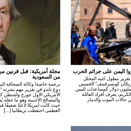
ا اليمن على جرائم الحرب
مجلة أمريكية: قبل قرنين م
من السعودية
 تقرير مطول كتبه المحلل
مريكان كونسرفيتف” الخميس
ترجمة خاصة/ وكالة الصحافة الي
ماضي أعلنت السعودية أنها ستقدم 204 مليون دولار كمساعدات لليمن
دوغ باندو في تقرير مهم نشرته “
كريم، يعرف أفراد العائلة
الأمريكي الأول جورج واشنطن كان
 حالات الموت والدمار
حيث كانت أمريكا لاعبًا ضعيفًا ف
العظمى احتفظت بريطانيا […]