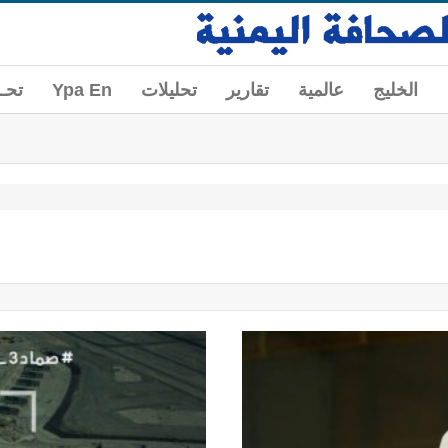
الخليج
عالمية
تقارير
تحليلات
Ypa En
تحــ