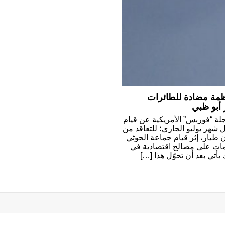
مة مضادة للطائرات
أبو ظبي
لة “فوربس” الأمريكية عن قيام
ئل شهر يوليو الجاري؛ للتعاقد من
طيار، إثر قيام جماعة الحوثي
مات على مصالح اقتصادية في
يأتي بعد أن تحوّل هذا […]