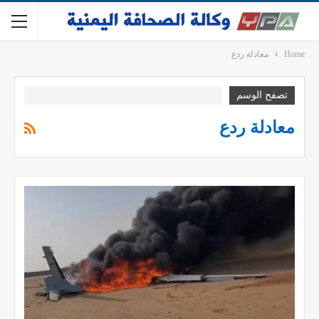
Home
معادلة ردع
تصفح الوسم
معادلة ردع