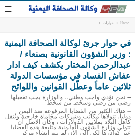
Home
حوارات
في حوار جرئ لوكالة الصحافة اليمنية
: وزير الشؤون القانونية بصنعاء /
عبدالرحمن المختار يكشف كيف ادار
عفاش الفساد في مؤسسات الدولة
ثلاثين عاماً وعطّل القوانين واللوائح
– نحن نؤدي واجب وطني.. والوزارة يجب تفعيلها
رضي من رضي وسخط من سخط
– هناك الكثير من القضايا المرفوعة ضد اليمن
دولياً، تتولاها مكاتب وشركات محاماة خارجية وتُثقل
كاهل البلاد بملايين الدولارات ، وكان الأصل أن
تتولى وزارة الشؤون القانونية متابعة هذه القضايا
عبر كوادرها لكن إلى الآن لم يتم إنشاء مركز