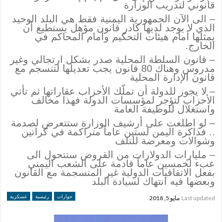
قانوني لتدريب الوزارة
– الى الآن الجمهورية اليمنية فقط هي البلد الوحيد
الذي لا يوجد لديها كادر قانون مؤهل يستطيع أن
يمثلها أمام هيئات التحكيم وأمام المحاكم في
الخارج.
– قانون السلطة المحلية صدر بشكل ارتجالي وغير
مدروس وهناك 80 قانون يجب تعديلها لتنسجم مع
قانون الإدارة المحلية
– لا يجوز للدولة أن تملّك الأحزاب عقاراتها ثم تأتي
الأحزاب لتؤجر لمؤسسات الدولة فهذا مخالف
واستغلال للوظيفة العامة
– لو اطلعت على أرشيف الوزارة ستتعرض لصدمة
.. فذاكرة اليمن لستين عاماً متراكمة في كراتين
وشوالات ومعرضة للتلف
– مليارات الدولارات من القروض ستتحول الى
عبء لخمسين عاماً قادمة على الشعب اليمني
بفعل الاتفاقيات الدولية غير المنسجمة مع القانون
وبعضها فيه انتهاك لسيادة البلد
حوارات
رئيسية
عسكرية
Last updated
مايو 5, 2018