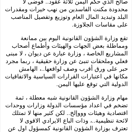
صالح الذي حكم اليمن ثلاثة عقود.. فوضى لا
محدودة مكنت الفاسدين من نهب خيرات ومقدرات
البلد وتبديد المال العام وتوزيع وتفصيل المناصب
على مقاسات الجلاوزة.
تقع وزارة الشؤون القانونية اليوم بين ممانعة
ومماطلة بعض الجهات والهيئات وأطماع أصحاب
المشاريع الخاصة ، وزارة عبارة عن ديوان ، لا مبنى
فعلي وملحقات تنبئ عن وزارة حقيقية ، ربما مجرد
حبر على ورق أقرب وصف لواقعها..، الهامش
مكانها في اعتبارات القرارات السياسية والاتفاقيات
الدولية التي توقع عليها اليمن.
مهام وزارة الشؤون القانونية شبه معطلة ، ثمة
تضخم في اعداد مؤسسات الدولة وزارات ووحدات
اقتصادية وهيئات وووإلخ.. لكن كثير منها لا تمتلك
لائحة تنظيمية..، وذات الباع الايرادي الاقوى لا
تعترف بوزارة الشؤون القانونية كمسؤول اول عن