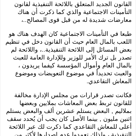
القانون الجديد المتعلق باللائحة التنفيذية لقانون
التأمينات الاجتماعية والذي كما ذكرت أن هناك
معارضات شديدة له من قبل قوى المصالح..،
طبعا في التأمينات الاجتماعية كان الهدف هناك هو
اللعب بالمال العام حيث أن القانون دخل في تنظيم
بعض المسائل إلى اللائحة التنفيذية..، واللائحة لم
تصدر بل ترك الأمر للوزير وللإدارة العامة للعبث
بالمال العام وأموال المؤسسة كيفما يريدون ،
والعبث تحديداً في موضوع التعويضات وموضوع
المعاش التقاعدي.
فكانت تصدر قرارات من مجلس الإدارة مخالفة
للقانون تربط بعض المعاشات بملايين وبعضها
بملاليم , البعض يستلم عشرين ألف والبعض يستلم
اثنين مليون , بينما الأصل كان يجب أن يُحدد سقف
أعلى للمعاش التقاعدي كما ذكرت لك عبر اللائحة
التنفيذية ، ولذلك تعمدوا عدم إصدارها لأكثر من