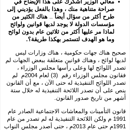
معالي الوزير أشكرك على هذا الإيضاح في
صراحة متناهية منك ، وهذا بالفعل يؤديني إلى
طرح أكثر من سؤال أيضاً
..
هناك الكثير من
مؤسسات الدولة لا يوجد لديها قوانين ولوائح
لماذا مر عليها أكثر من ثلاثين عام بدون لوائح
وما هو الهدف لتستمر بهكذا طريقة؟.
صحيح هناك جهات حكومية ، هناك وزارات ليس
لديها لوائح ، وهناك قوانين متعلقة ببعض الجهات لم
تصدر اللوائح لها وعلى رأسها مجلس الوزراء ،
فقانون مجلس الوزراء رقم (3) لعام 2004م لم
تصدر اللوائح التنفيذية له حتى الآن ، مع أن القانون
ينص على أن تصدر اللائحة التنفيذية له خلال ستة
أشهر من تاريخ صدور القانون.
قانون التأمينات والمعاشات الاجتماعية الصادر عام
1991 م ولكن اللائحة التنفيذية له لم تصدر من عام
1991م حتى عام 2013م ، حتى أصدر مجلس النواب