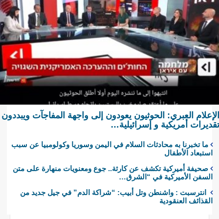
لإعلام العبري: الحوثيون يعودون إلى واجهة المفاجآت ويبددون
قديرات أمريكية و إسرائيلية…
ما تخبرنا به محادثات السلام في اليمن وسوريا وكولومبيا عن سبب
استبعاد الأطفال
صحيفة أميركية تكشف عن كارثة.. جوع ومعنويات منهارة على متن
السفن الأميركية في “الشرق…
انترسبت : واشنطن وتل أبيب: “شراكة الدم” في جيل جديد من
القذائف العنقودية