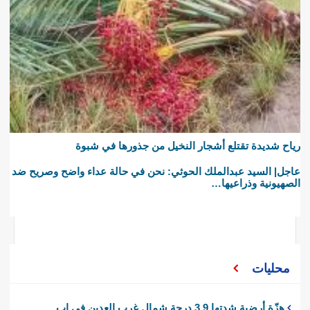
رياح شديدة تقتلع أشجار النخيل من جذورها في شبوة
عاجل| السيد عبدالملك الحوثي: نحن في حالة عداء واضح وصريح ضد
الصهيونية وذراعيها…
محليات
هزّة أرضية شدتها 3.9 درجة شمال غرب العدين في إب