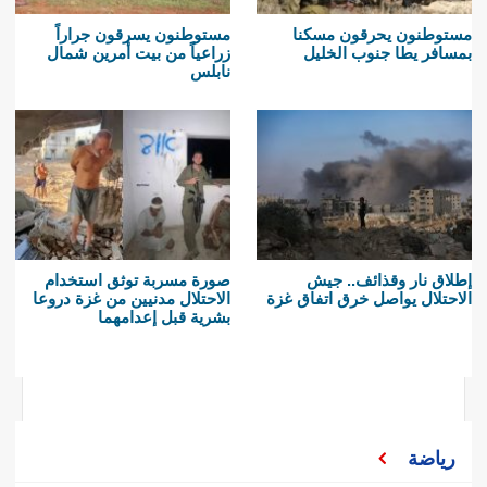
مستوطنون يحرقون مسكنا
مستوطنون يسرقون جراراً
بمسافر يطا جنوب الخليل
زراعياً من بيت أمرين شمال
نابلس
إطلاق نار وقذائف.. جيش
صورة مسربة توثق استخدام
الاحتلال يواصل خرق اتفاق غزة
الاحتلال مدنيين من غزة دروعا
بشرية قبل إعدامهما
رياضة