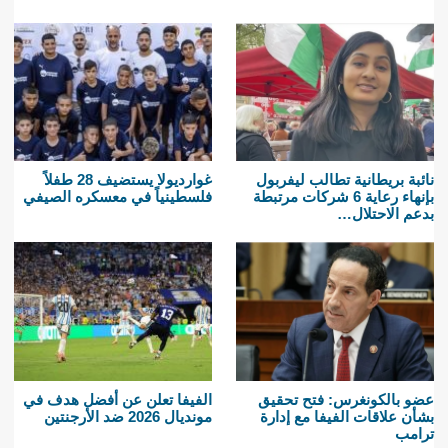
نائبة بريطانية تطالب ليفربول
غوارديولا يستضيف 28 طفلاً
بإنهاء رعاية 6 شركات مرتبطة
فلسطينياً في معسكره الصيفي
بدعم الاحتلال…
عضو بالكونغرس: فتح تحقيق
الفيفا تعلن عن أفضل هدف في
بشأن علاقات الفيفا مع إدارة
مونديال 2026 ضد الأرجنتين
ترامب