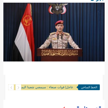
عاجل| قوات صنعاء : سيمضي شعبنا اليمني وقواته المسلحة وفقا للمعادلة المعلنة “الحصار بالحصار والتصعيد بالتصعيد
الخط الساخن