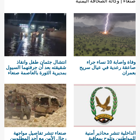
صنعاء | وكالة الصحافة اليمنية
وفاة واصابة 10 نساء جراء
انتشال جثمان طفل وانقاذ
صاعقة رعدية في عيال سريح
شقيقته بعد أن جرفتهما السيول
بعمران
بمديرية الثورة بالعاصمة صنعاء
الداخلية تنشر محاذير أمنية
صنعاء تنشر تفاصيل مواجهة
للمواطنين وتلوح بمعاقبة
رجال الأمن مع أحد المطلوبين