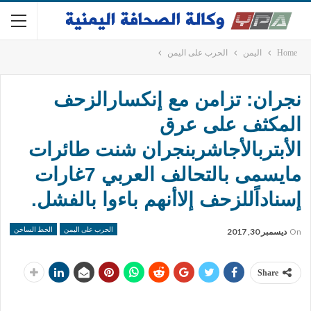
Home
اليمن
الحرب على اليمن
نجران: تزامن مع إنكسارالزحف
المكثف على عرق
الأبتربالأجاشربنجران شنت طائرات
مايسمى بالتحالف العربي 7غارات
إسناداًللزحف إلاأنهم باءوا بالفشل.
الحرب على اليمن
الخط الساخن
On
ديسمبر 30, 2017
Share