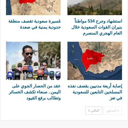
استشهاد وجرح 534 مواطناً
مُسيرة سعودية تقصف منطقة
بنيران القوات السعودية خلال
حدودية يمنية في صعدة
العام الهجري المنصرم
إصابة أربعة مدنيين بقصف نفذه
عقد من الحصار الجوي على
المسلحين التابعين للسعودية
اليمن.. صنعاء تكشف الخسائر
في تعز
وتطالب برفع القيود
السابق
التالي