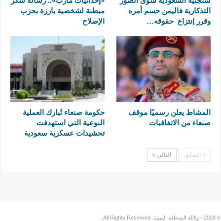
ستجنيه السعودية سوى الصور
«إحداثيات مأرب».. رسالة شكر
التذكارية فاليمن حسم أمره
مبطنة لشخصية بارزة بحزب
وقرر إنتزاع حقوقه…
الإصلاح
المشاط يعلن رسميًا موقف
حكومة صنعاء تُبارك العملية
صنعاء من الاتفاقيات
النوعية التي استهدفت
تحشيدات عسكرية سعودية
السابق
التالي
© 2026 - وكالة الصحافة اليمنية. All Rights Reserved.