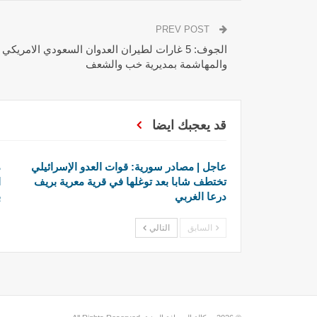
PREV POST
الجوف: 5 غارات لطيران العدوان السعودي الامري
والمهاشمة بمديرية خب والشعف
قد يعجبك ايضا
عاجل | مصادر سورية: قوات العدو الإسرائيلي
م
تختطف شابا بعد توغلها في قرية معرية بريف
ا
درعا الغربي
ب
السابق
التالي