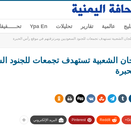
ليج
عالمية
تقارير
تحليلات
Ypa En
تحــــــقيق
للجان الشعبية تستهدف تجمعات للجنود السعوديين ومرتزقتهم في موقع رأس الحبرة
جان الشعبية تستهدف تجمعات للجنود ال
حبرة
Go
ReddIt
Pinterest
البريد الإلكتروني