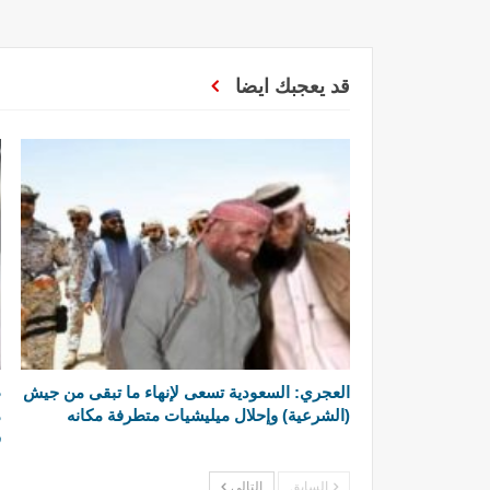
قد يعجبك ايضا
العجري: السعودية تسعى لإنهاء ما تبقى من جيش
ط
(الشرعية) وإحلال ميليشيات متطرفة مكانه
م
ق
السابق
التالي