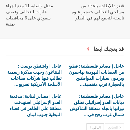
#تعز : الإطاحة باعداد من
مقتل واصابة 11 مدنيا جراء
مسلحي التحالف بتفجير عبوة
غارات للتحالف وقصف
ناسفة لتجمع لهم في الصلو
سعودي على 6 محافظات
يمنية
قد يعجبك ايضا
عاجل | مصادر فلسطينية: قطيع
عاجل | واشنطن بوست :
من العصابات اليهودية يهاجمون
البنتاغون وجهت مذكرة رسمية
ويرمون سيارات المواطنين
تطالب فيها شركات صناعات
بالحجارة قرب مغتصبة…
الأسلحة الأمريكية تسريع…
عاجل | مصادر فلسطينية:
عاجل | مصادر لبنانية: مدفعية
دبابات العدو إسرائيلي تطلق
العدو الإسرائيلي استهدفت
نيرانها باتجاه منطقة الشاكوش
منطقة علي الطاهر في قضاء
شمال غرب رفح في…
النبطية جنوب لبنان
السابق
التالي