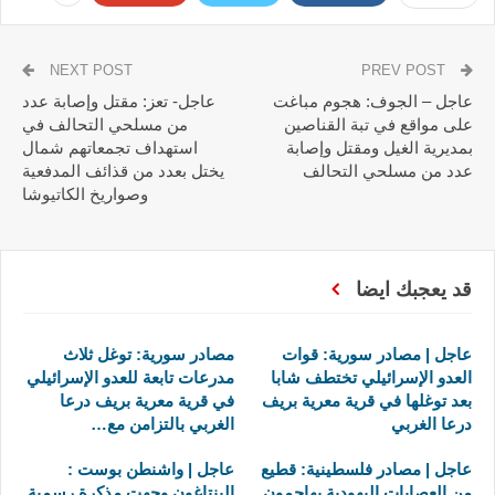
NEXT POST
PREV POST
عاجل – الجوف: هجوم مباغت
عاجل- تعز: مقتل وإصابة عدد
على مواقع في تبة القناصين
من مسلحي التحالف في
بمديرية الغيل ومقتل وإصابة
استهداف تجمعاتهم شمال
عدد من مسلحي التحالف
يختل بعدد من قذائف المدفعية
وصواريخ الكاتيوشا
قد يعجبك ايضا
عاجل | مصادر سورية: قوات
مصادر سورية: توغل ثلاث
العدو الإسرائيلي تختطف شابا
مدرعات تابعة للعدو الإسرائيلي
بعد توغلها في قرية معرية بريف
في قرية معرية بريف درعا
درعا الغربي
الغربي بالتزامن مع…
عاجل | مصادر فلسطينية: قطيع
عاجل | واشنطن بوست :
من العصابات اليهودية يهاجمون
البنتاغون وجهت مذكرة رسمية