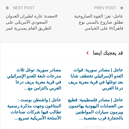
NEXT POST
PREV POST
عاجل- تعز: القوة الصاروخية
#صعدة: غارة لطيران العدوان
تطلق صاروخ بالستي نوع
السعودي الأمريكي على
قاهرm2 على الخيامي
الطريق العام بمديرية غمر
قد يعجبك ايضا
عاجل | مصادر سورية: قوات
مصادر سورية: توغل ثلاث
العدو الإسرائيلي تختطف شابا
مدرعات تابعة للعدو الإسرائيلي
بعد توغلها في قرية معرية بريف
في قرية معرية بريف درعا
درعا الغربي
الغربي بالتزامن مع…
عاجل | مصادر فلسطينية: قطيع
عاجل | واشنطن بوست :
من العصابات اليهودية يهاجمون
البنتاغون وجهت مذكرة رسمية
ويرمون سيارات المواطنين
تطالب فيها شركات صناعات
بالحجارة قرب مغتصبة…
الأسلحة الأمريكية تسريع…