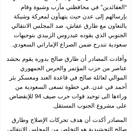
“العقائدين” في محافظتي مأرب وشبوة وقام
بإرسالهم إلى عدن حيث يتهيأون لمعركة وشيكة
بالتعاون مع طارق عفاش، ضد المجلس الانتقالي
الجنوبي الذي يقوده عيدروس الزبيدي بتوجيهات
سعودية تندرج ضمن الصراع الإماراتي السعودي.
وأفادت المصادر أن طارق صالح بدوره يقوم بحشد
عناصر من حزب المؤتمر والحرس الجمهوري
الموالي لعائلة صالح في قاعدة العند ومعسكر بئر
أحمد في عدن..في خطوة تسعى السعودية من
وراءها الى توحيد قوات حرب صيف 94 للإنقضاض
على مشروع الجنوب المستقل.
المصادر أكدت أن هدف تحركات الإصلاح وطارق
صالح التحشيدية هو التخلص من المجلس الانتقالي