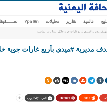
ليج
عالمية
تقارير
تحليلات
Ypa En
تحــــــقيق
هدف مديرية #ميدي بأربع غارات جوية خلال الساعات الماضية
دف مديرية #ميدي بأربع غارات جوية خل
Go
ReddIt
Pinterest
البريد الإلكتروني