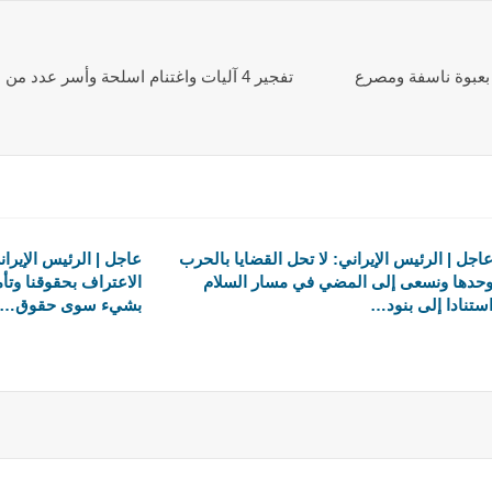
جل | #الجوف: انفجار آلية عسكرية تحمل معدل 23 بعبوة ناسفة ومصرع
تفجير 4 آليات واغتنام اسلحة وأسر عدد من مليشيا التحالف في #الجوف
اجل | الرئيس الإيراني: لا تحل القضايا بالحرب
عاجل | الرئيس الإيرا
حدها ونسعى إلى المضي في مسار السلام
الاعتراف بحقوقنا وتأم
ستنادا إلى بنود…
بشيء سوى حقوق…