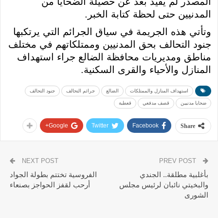
المصدر لم يفيد بعد عن حصيلة الضحايا من
المدنيين حتى لحظة كتابة الخبر.
وتأتي هذه الجريمة في سياق الجرائم التي يرتكبها
جنود التحالف بحق المدنيين وممتلكاتهم في مختلف
مناطق ومديريات محافظة الضالع جراء استهداف
المنازل والأحياء والقرى السكنية.
استهداف المنازل والممتلكات
الضالع
جرائم التحالف
جنود التحالف
ضحايا مدنيين
قصف مدفعي
قعطبة
Google+
Twitter
Facebook
Share
NEXT POST
PREV POST
بأغلبية مطلقة.. الجندي
الفروسية تختتم بطولة الجواد
والبخيتي نائبان لرئيس مجلس
أرحب لقفز الحواجز بصنعاء
الشورى