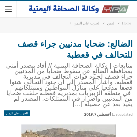
Home
اليمن
الحرب على اليمن
الضالع: ضحايا مدنيين جراء قصف
للتحالف في قعطبة
متابعات | وكالة الصحافة اليمنية // أفاد مصدر أمني
بمحافظة الضالع عن سقوط ضحايا من المدنيين
جراء قصف لجنود قوات التحالف في مديرية
قعطبة. وأشار المصدر إلى أن جنود التحالف شنوا
قصفا مدفعيا على منازل المواطنين وممتلكاتهم
في منطقة الزبيريات بمديرية قعطبة خلفت ضحايا
من المدنيين واضرار في الممتلكات. المصدر لم
يفيد بعد عن حصيلة […]
الحرب على اليمن
Last updated
أغسطس 7, 2019