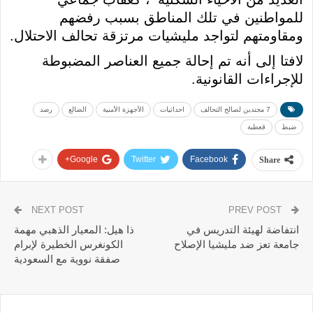
للمواطنين في تلك المناطق بسبب رفضهم
ومقاومتهم لتواجد مليشيات مرتزقة تحالف الاحتلال.
لافتا إلى أنه تم إحالة جميع العناصر المضبوطة
للإجراءات القانونية.
7 مجندين لصالح التحالف
احداثيات
الأجهزة الأمنية
الضالع
رصد
ضبط
قعطبة
Google+
Twitter
Facebook
Share
NEXT POST
PREV POST
انتفاضة لهيئة التدريس في
ذا هيل: المعيار الذهبي مهمة
جامعة تعز ضد مليشيا الإصلاح
الكونغرس الخطيرة لإبرام
صفقة نووية مع السعودية