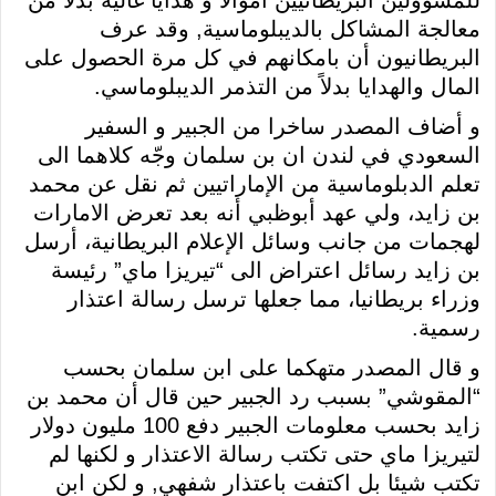
معالجة المشاكل بالديبلوماسية, وقد عرف
البريطانيون أن بامكانهم في كل مرة الحصول على
المال والهدايا بدلاً من التذمر الديبلوماسي.
و أضاف المصدر ساخرا من الجبير و السفير
السعودي في لندن ان بن سلمان وجّه كلاهما الى
تعلم الدبلوماسية من الإماراتيين ثم نقل عن محمد
بن زايد، ولي عهد أبوظبي أنه بعد تعرض الامارات
لهجمات من جانب وسائل الإعلام البريطانية، أرسل
بن زايد رسائل اعتراض الى “تيريزا ماي” رئيسة
وزراء بريطانيا، مما جعلها ترسل رسالة اعتذار
رسمية.
و قال المصدر متهكما على ابن سلمان بحسب
“المقوشي” بسبب رد الجبير حين قال أن محمد بن
زايد بحسب معلومات الجبير دفع 100 مليون دولار
لتيريزا ماي حتى تكتب رسالة الاعتذار و لكنها لم
تكتب شيئا بل اكتفت باعتذار شفهي, و لكن ابن