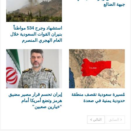
جبهة الضالع
استشهاد وجرح 534 مواطناً
بنيران القوات السعودية خلال
العام الهجري المنصرم
مُسيرة سعودية تقصف منطقة
إيران تحسم قرار مصير مضيق
حدودية يمنية في صعدة
هرمز وتضع أمريكا أمام
“خيارين صعبين”
السابق
التالي