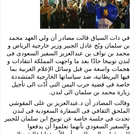
في ذات السياق قالت مصادر أن ولي العهد محمد
بن سلمان وبّخ عادل الجبير وزير خارجية الرياض و
محمد بن نواف بن عبدالعزيز السفير السعودى فى
لندن توبيخا حادّا بعد ما واجهت المملكة انتقادات و
هجمات واسعة من قبل وسائل الإعلام الغربية بما
فيها البريطانية، ضد سياساتها الخارجية المتشددة
خاصة فى قضية حرب اليمن التى أدّت الى تأجيل
زيارة محمد بن سلمان الى لندن.
وقالت المصادر أن د.عبدالعزيز بن على المقوشي
الملحق الثقافي فى السفارة السعودية فى لندن
تحدث في جلسة خاصة عن توبيخ ابن سلمان للجبير
والسفير السعودي بأنهما تعلموا أن يدفعوا
للمسؤولين البريطانيين أموالاً و هدايا غالية بدلا من