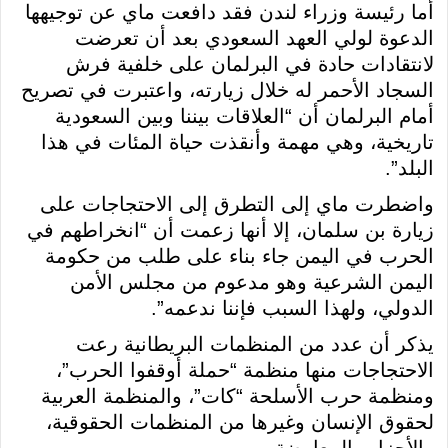
أما رئيسة وزراء لندن فقد دافعت ماي عن توجيهها
الدعوة لولي العهد السعودي بعد أن تعرضت
لانتقادات حادة في البرلمان على خلفية فرش
السجاد الأحمر له خلال زيارته، واعتبرت في تصريح
أمام البرلمان أن “العلاقات بيننا وبين السعودية
تاريخية، وهي مهمة وأنقذت حياة المئات في هذا
البلد”.
واضطرت ماي إلى التطرق إلى الاحتجاجات على
زيارة بن سلمان، إلا أنها زعمت أن “انخراطهم في
الحرب في اليمن جاء بناء على طلب من حكومة
اليمن الشرعية وهو مدعوم من مجلس الأمن
الدولي، ولهذا السبب فإننا ندعمه”.
يذكر أن عدد من المنظمات البريطانية رعت
الاحتجاجات منها منظمة “حملة أوقفوا الحرب”،
ومنظمة حرب الأسلحة “كات”، والمنظمة العربية
لحقوق الإنسان وغيرها من المنظمات الحقوقية،
والأحزاب المعارضة.