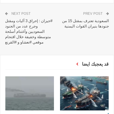
NEXT POST
PREV POST
السعودية تعترف بمقتل 15 من
#جيزان : إحراق 3 آليات ومقتل
جنودها بنيران القوات اليمنية
وجرح عدد من الجنود
السعوديين وأغتنام أسلحة
متوسطة وخفيفة خلال اقتحام
موقعي #نعشاو و #القرنع
قد يعجبك ايضا