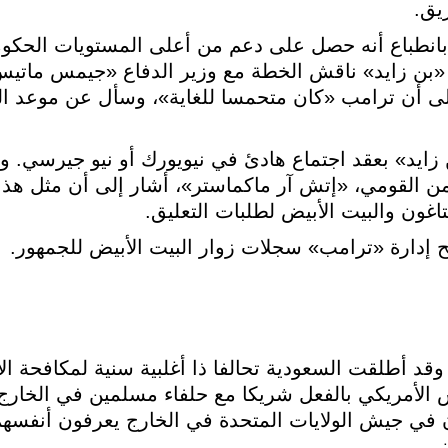
يق.
بانطباع أنه حصل على دعم من أعلى المستويات الحكومي
 «بن زايد» ناقش الخطة مع وزير الدفاع «جيمس مات
 إلى أن ترامب «كان متحمسا للغاية»، وسأل عن موعد 
ايد» بعقد اجتماع هادئ في نيويورك أو نيو جيرسي. وو
ن القومي، «إتش آر ماكماستر»، أشار إلى أن مثل هذا
اغون والبيت الأبيض لطلبات التعليق.
 إدارة «ترامب» سجلات زوار البيت الأبيض للجمهور.
الأمريكي بالفعل شريكا مع حلفاء مسلمين في الخارج.
ذين يخدمون في جيش الولايات المتحدة في الخارج يعرفون أنف
.