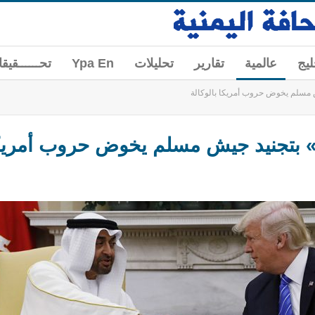
ليج
عالمية
تقارير
تحليلات
Ypa En
تحــــــقيق
ش مسلم يخوض حروب أمريكا بالوكالة
ب» بتجنيد جيش مسلم يخوض حروب أمريكا