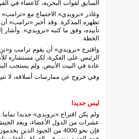
السابق لقوات البحرية، كأعضاء في الفر
وغادر «برويدي» الاجتماع مع «ترامب» 
تظهره المذكرة. وقد أخبر «ترامب» أن
تأييده، وفق ما كتبه «برويدي». وأشار
الخطة.
واقترح «برويدي» أن يقوم ترامب و«بن ز
الرئيس على الفكرة، لكن مستشاره للأم
عادة في البيت الأبيض. ولم يستجب البنت
وفي خروج عن ممارسات أسلافه، لا تتيح
ليس جديدا
عشرات من الدول الأعضاء، ويعد الجيش 
فإن نحو 4000 من الجنود ال
خدم العديد منهم في العراق وأفغانستان