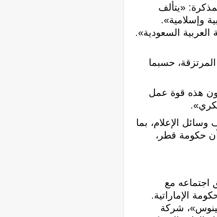
مذكرة: «يتألف
 عربية وإسلامية».
العربية السعودية».
المرتزقة، حسبما
كون هذه قوة عمل
سكري».
وسائل الإعلام، بما
أن حكومة قطر،
ونة من 3 صفحات، والتي توثق اجتماعه مع
ومة الإماراتية.
كينوس»، شركة