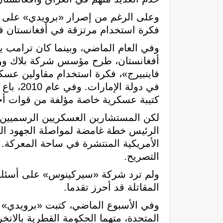
وعلى الرغم من إصرار «برويدي» على أن
فكرة استخدام مرتزقة في أفغانستان ف
وفي العام الماضي، وبينما كان ترامب يت
أفغانستان، طرح مؤسس شركة بلاك ووت
فاينبيرج»، فكرة استخدام مقاولين عسك
في دولة
كتيبة عسكرية خاصة مؤلفة من قوات أجن
لكن المستشارين العسكريين الرسميين
الرئيس خطة غامضة لمواصلة الجهود الح
الأمريكية المنتشرة في ساحة المعركة
التصريح.
ولم ترد شركة «سيركينوس» على أسئلة 
المقاتلة قد أحرز تقدما.
وفي الأسبوع الماضي، كتبت «برويدي» 
المتحدة، متهما الحكومة القطرية بالان