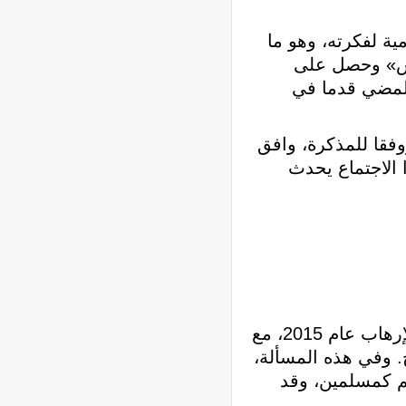
ة لفكرته، وهو ما
يس» وحصل على
المضي قدما في
فقا للمذكرة، وافق
 الاجتماع يحدث
ولم يكن اقتراح «برويدي» جديدا تماما. وقد أطلقت السعودية تحالفا ذا أغلبية سنية لمكافحة الإرهاب عام 2015، مع
 وفي هذه المسألة،
سهم كمسلمين، وقد