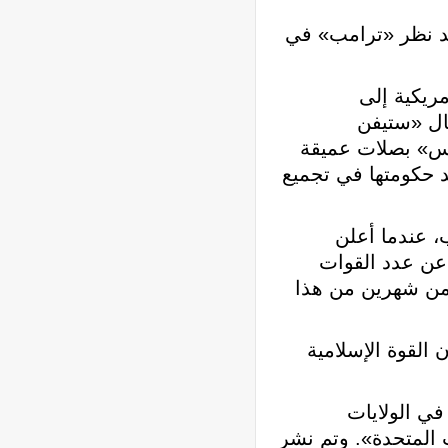
قد نظر «ترامب» في
مريكية إلى
ال «ستيفن
نس» بصلات عميقة
حيث ساعد حكومتها في تجميع
 عندما أعلن
عن عدد القوات
من شهرين من هذا
لقوة الإسلامية
ي الولايات
 المتحدة». وتم نشر