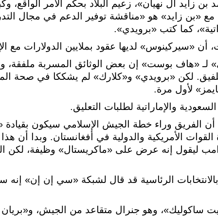
بن زايد آل نهيان»، زعيم البلاد بحكم الأمر الواقع، وكب
مع «بن زايد» هو «مناقشة توفير الدعم في مجال التدر
تية»، كما كتب «برويدي».
أن «سيركينوس» لديها عقود بملايين الدولارات مع الإ
لـ «هاف بوست» إن بعض الوثائق المسربة ملفقة، وق
لتلفيق. لكن «برويدي» و«كلارك» لم يشككا في صحة ال
يمز» لأول مرة.
عودية والإماراتية لطلبات التعليق.
 أن الفريق وراء خطة الجيش الإسلامي سيكون بقيادة «
لقوات الأمريكية والدولية في أفغانستان. وبدا أن هذا
امب ليقول إنه عرض على «ماكريستال» وظيفة، لكن الج
الانتخابات الرئاسية قد قال لشبكة «سي إن إن» إنه
يت ساكوليك»، وهو جنرال متقاعد من الجيش، و«بريان 