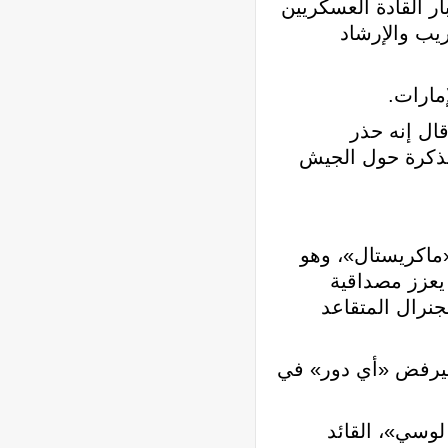
ار القادة العسكريين
يب والإرشاد
مارات.
ال إنه حذر
مذكرة حول الجيش
ماكريستال»، وهو
 يعزز مصداقية
نرال المتقاعد
 سيرفض «أي دور» في
لوسي»، القائد