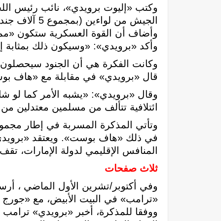
وكتب «إليوت برويدي»، نائب رئيس اللجن
الجيش من لوا
وأضاف أن القوة العسكرية ستكون «ممولة
وأكد «برويدي»: «وسيكون ذلك بمثابة إنج
وكانت الفكرة هي أن الجنود سيحصلون ع
قال «برويدي» في مقابلة مع «هاف بو
وقال «برويدي»: «يشبه الأمر كما لو ش
ائتلافية تتألف من مسلمين معتدلين من 
وتأتي المذكرة المسربة في إطار مجموعة
في ذلك «هاف بوست». ويعتقد «برويدي»
المنافس الإقليمي لدولة الإمارات، تقف و
ثلاث صفحات
«ترامب» في البيت الأبيض، مع «جورج نا
ووفقا للمذكرة، أخبر «برويدي» ترامب 