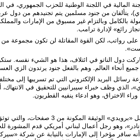
ة المالية في اللجنة الوطنية للحزب الجمهوري، في ال
ءين (بمجموع 5 آلاف جندي)، يتألفان من جنود مسلمين يتم تجنيدهم من دول
 بالكامل وبالتزام غير مسبوق من الإمارات والمملكة 
از رائع» لإدارة ترامب.
لى رواتب، لكن القوة المقاتلة لن تكون مجموعة من 
ست».
اركت دول الناتو في ائتلاف، هذا هو الشيء نفسه. ست
جميع أنحاء العالم. وهم بالفعل جنود يرتدون الزي الع
 رسائل البريد الإلكتروني التي تم تسريبها إلى مختلف 
، الذي وظف خبراء سيبرانيين للتحقيق في الانتهاك، 
راء الاختراق، وهو ادعاء ينفيه القطريون.
وفي أكتوبر/تشرين الأول الماضي ، أرسل «برويدي» الوثيقة المك
در»، وهو رجل أعمال لبناني أمريكي قدم المشورة للحك
أنه سافر مؤخرا إلى الإمارات بالنيابة عن شركة «سير