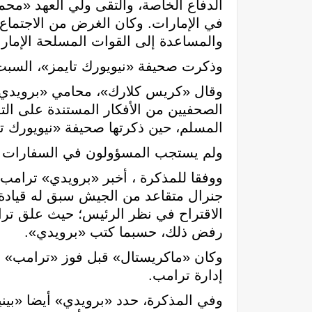
الدفاع الخاصة، والتقى ولي العهد «محمد 
في الإمارات. وكان الغرض من الاجتماع 
والمساعدة إلى القوات المسلحة الإمارا
وذكرت صحيفة «نيويورك تايمز»، السبت، 
وقال «كريس كلارك»، محامي «برويدي» 
الصحفيين من الأفكار المستندة على ا
المسلم، حين ذكرتها صحيفة «نيويورك تا
ولم يستجب المسؤولون في السفارات الس
ووفقا للمذكرة ، أخبر «برويدي» ترامب
جنرال متقاعد من الجيش سبق له قيادة ا
الاقتراح في نظر الرئيس؛ حيث علق تر
رفض ذلك، حسبما كتب «برويدي».
وكان «ماكريستال» قبل فوز «ترامب» ب
إدارة ترامب.
وفي المذكرة، حدد «برويدي» أيضا «بين