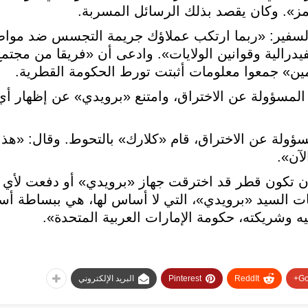
مز». وكان يقصد بذلك الرسائل المسربة.
لسفير: «ربما ارتكب عملاؤك جريمة التجسس ضد مواطن
لفيدرالية وقوانين الولايات». وادعى أن «فريقا من مجتم
مين» جمعوا معلومات أثبتت تورط الحكومة القطرية.
لمسؤولة عن الاختراق، وامتنع «برويدي» عن إظهار أي د
ولة عن الاختراق، قام «كلارك» بالتحوط. وقال: «هذا با
لآن».
ن تكون قطر قد اخترقت جهاز «برويدي» أو دفعت لأ
هامات السيد «برويدي»، التي لا أساس لها، هي ببساطة أس
يه وشريكته، حكومة الإمارات العربية المتحدة».
Go
ReddIt
Pinterest
البريد الإلكتروني