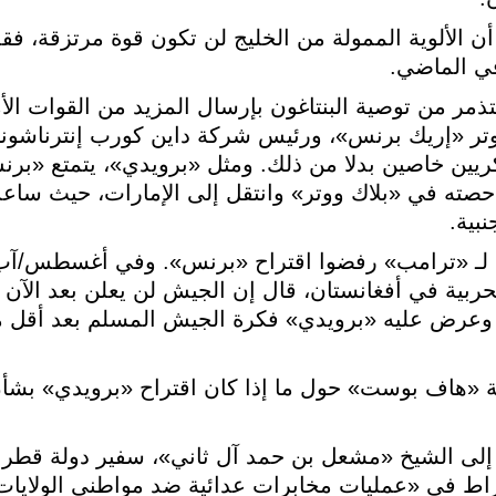
 الألوية الممولة من الخليج لن تكون قوة مرتزقة، ف
ي الماضي.
ذمر من توصية البنتاغون بإرسال المزيد من القوات الأ
ر «إريك برنس»، ورئيس شركة داين كورب إنترناشون
ريين خاصين بدلا من ذلك. ومثل «برويدي»، يتمتع «بر
 الإمارات. وفي عام 2010، باع حصته في «بلاك ووتر» وانتقل إلى الإمارات، 
بية.
 لـ «ترامب» رفضوا اقتراح «برنس». وفي أغسطس/آب،
ربية في أفغانستان، قال إن الجيش لن يعلن بعد الآن 
. وعرض عليه «برويدي» فكرة الجيش المسلم بعد أقل 
«هاف بوست» حول ما إذا كان اقتراح «برويدي» بشأن ا
إلى الشيخ «مشعل بن حمد آل ثاني»، سفير دولة قطر ف
خراط في «عمليات مخابرات عدائية ضد مواطني الولايات