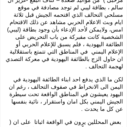
مرحبى ) من مواليد صعدة – كتاف البقع -غرير ال
سالم ، بطاقة ليبي لم توجد مصادفة في موقع
مسلحي التحالف الذي اقتحمه الجيش قبل ثلاثة
ايام وبث الاعلام الحربي مشاهد عن ذلك الاقتحام
امس، ولايمكن لأحد الإدعاء بأن وجود بطاقة (ليبي)
الشخصية كانت مفبركة من باب التحريض على
الطائفة اليهودية ، فلم يسبق للإعلام الحربي أو
الإعلام اليمني في المناطق التي تتمتع باستقلالية
ان حاول الزج بالطائفة اليهودية في معركة التصدي
لهجمة التحالف .
لكن ما الذي يدفع احد ابناء الطائفة اليهودية في
اليمن الى الانخراط في صفوف التحالف ، رغم ان
اليهود يعيشون في المناطق الواقعة تحت سيطرة
الجيش اليمني بكل امان واستقرار ، نائية بنفسها
عن كل ما يحدث .
بعض المحللين يرون في الواقعة اثباتا على ان (