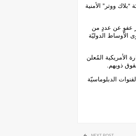
ء، إن قرار ترامب بالعفو عن 4 أفراد من شركة “بلاك ووتر” الأمنية
 عفوٍ عن عددٍ من
ةٍ إستُنكِرت على مستوى الأوساط الدوليّة
رة الأمريكية المُعلن
قوق ذويهم.
لقنوات الدبلوماسيّة
NEXT POST