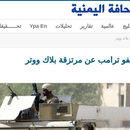
ليج
عالمية
تقارير
تحليلات
Ypa En
تحــــــقيق
بلاك ووتر
عفو ترامب عن مرتزقة بلاك ووتر