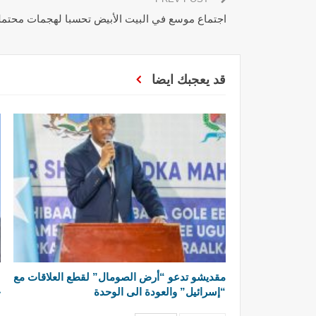
اجتماع موسع في البيت الأبيض تحسبا لهجمات محتمل
قد يعجبك ايضا
مقديشو تدعو “أرض الصومال” لقطع العلاقات مع
“إسرائيل” والعودة الى الوحدة
ج