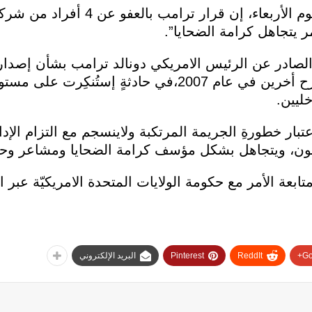
وقالت وزارة الخارجية العراقية، مساء يوم الأربعا
ار الصادر عن الرئيس الامريكي دونالد ترامب بشأن إصدار
المحكومين بقتلِ أربعة عشر عراقياً وجرح أخرين في عام 2007،في حادث
خليين.
إعتبار خطورةِ الجريمة المرتكبة ولاينسجم مع التزام الإدا
انون، ويتجاهل بشكل مؤسف كرامة الضحايا ومشاعر وح
ابعة الأمر مع حكومة الولايات المتحدة الامريكيّة عبر ا
Go
ReddIt
Pinterest
البريد الإلكتروني