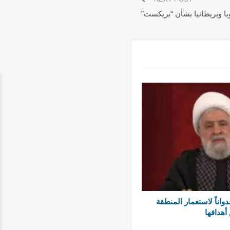
با وبريطانيا بشأن “بريكست”
واناً لاستعمار المنطقة
أهدافها