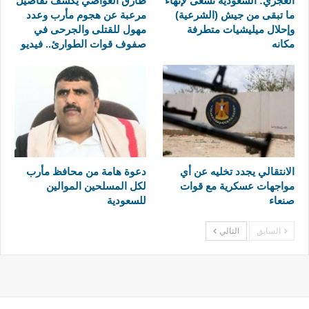
العجري: السعودية تسعى لإنهاء
طارق العواضي يكشف تفاصيل
ما تبقى من جيش (الشرعية)
مرعبة عن هجوم مأرب وعدد
وإحلال ميليشيات متطرفة
مهول للقتلى والجرحى في
مكانه
صفوف قوات الطوارئ.. فيديو
الانتقالي يجدد تخليه عن أي
دعوة هامة من محافظ مأرب
مواجهات عسكرية مع قوات
لكل المسلحين الموالين
صنعاء
للسعودية
السابق
التالي