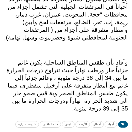
أحياناً في المرتفعات الجبلية التي تشمل أجزاء من
محافظات “حجة، المحويت، عمران، غرب ذمار،
ريمة، إب، تعز، الضالع، مرتفعات لحج وأبين)
وأمطار متفرقة على أجزاء من ( المرتفعات
الجنوبية لمحافظتي شبوة وحضرموت وسهل تهامة).
وأفاد بأن طقس المناطق الساحلية يكون غائم
جزئياً حار ورطب نهاراً حيث تتراوح درجات الحرارة
ما بين 34 إلى 36 درجة مئوية ، وغائم جزئياً إلى
غائم مع أمطار متفرقة على أرخبيل سقطرى، فيما
يكون طقس المناطق الصحراوية قس صحو حار
الى شديد الحرارة نهاراً ودرجات الحرارة ما بين
35 إلى 39 درجة مئوية.
أجواء
أمطار
الأرصاد
اليمن
حالة الطقس
شديدة الحرارة