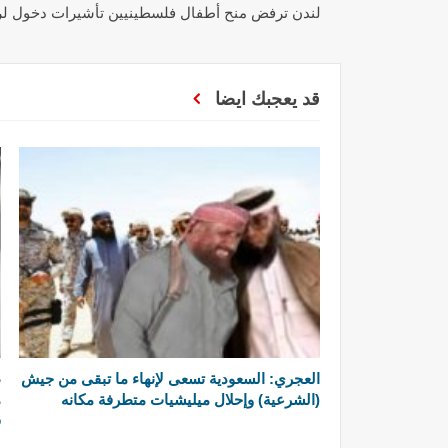
لندن ترفض منح أطفال فلسطينيين تأشيرات دخول لر
قد يعجبك ايضا
العجري: السعودية تسعى لإنهاء ما تبقى من جيش
ط
(الشرعية) وإحلال ميليشيات متطرفة مكانه
م
ق