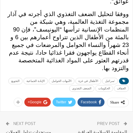
عوائق”.
ووفقا لتحليل الضعف التغذوي الذي أجرته في آذار
مجموعة التغذية العالمية، وهي شبكة من
المنظمات الإنسانية ترأسها “اليونيسف”، فإن 90
بالمئة من الأطفال الذين تتراوح أعمارهم بين 6 و
23 شهراً والنساء الحوامل والمرضعات في جميع
أنحاء القطاع يواجهون فقرا غذائيا حادا، نتيجة عدم
قدرتهم العثور على المواد الغذائية المتخصصة
والتزود بها.
‘سرائيل
الأطفال في غزة
الأمهات الحوامل
الإبادة الجماعية
التجويع
الجفاف
الحكومات
الضعف التغذوي
Google+
Twitter
Facebook
Share
NEXT POST
PREV POST
المقاومة الإسلامية العراقية
مستجدات تداول العملات