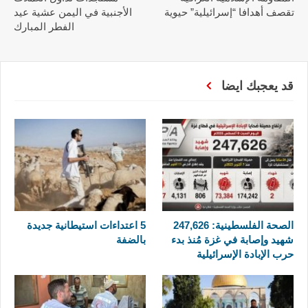
تقصف أهدافا “إسرائيلية” حيوية
الأجنبية في اليمن عشية عيد
الفطر المبارك
قد يعجبك ايضا
الصحة الفلسطينية: 247,626
5 اعتداءات استيطانية جديدة
شهيد وإصابة في غزة مُنذ بدء
بالضفة
حرب الإبادة الإسرائيلية