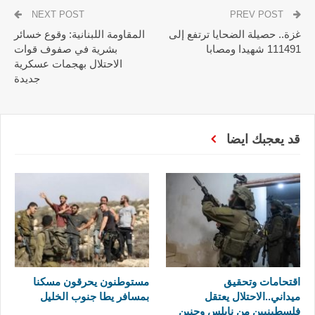
NEXT POST
PREV POST
غزة.. حصيلة الضحايا ترتفع إلى
المقاومة اللبنانية: وقوع خسائر
111491 شهيدا ومصابا
بشرية في صفوف قوات
الاحتلال بهجمات عسكرية
جديدة
قد يعجبك ايضا
اقتحامات وتحقيق
مستوطنون يحرقون مسكنا
ميداني..الاحتلال يعتقل
بمسافر يطا جنوب الخليل
فلسطينيين من نابلس وجنين