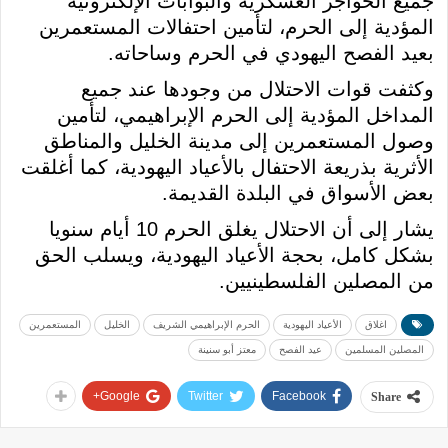
جميع الحواجز العسكرية والبوابات الإلكترونية
المؤدية إلى الحرم، لتأمين احتفالات المستعمرين
بعيد الفصح اليهودي في الحرم وساحاته.
وكثفت قوات الاحتلال من وجودها عند جميع
المداخل المؤدية إلى الحرم الإبراهيمي، لتأمين
وصول المستعمرين إلى مدينة الخليل والمناطق
الأثرية بذريعة الاحتفال بالأعياد اليهودية، كما أغلقت
بعض الأسواق في البلدة القديمة.
يشار إلى أن الاحتلال يغلق الحرم 10 أيام سنويا
بشكل كامل، بحجة الأعياد اليهودية، ويسلب الحق
من المصلين الفلسطينيين.
اغلاق
الأعياد اليهودية
الحرم الإبراهيمي الشريف
الخليل
المستعمرين
المصلين المسلمين
عيد الفصح
معتز أبو سنينة
Google+
Twitter
Facebook
Share