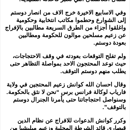
وفي الاسابيع الاخيرة خرج الاف من انصار دوستم
إلى الشوارع وحطموا مكاتب انتخابية وحكومية
واغلقوا أجزاء من الطرق السريعة مطالبين بالإفراج
عن زعيم مسلحين موالون للحكومة ومطالبين
بعودة دوستم.
ولم تفلح التوقعات بعودته في وقف الاحتجاجات،
حيث توعد المحتجون الاحد بمواصلة التظاهر حتى
يطلب منهم دوستم التوقف.
وقال احسان الله كوانش زعيم المحتجين في ولاية
فارياب لوكالة فرانس برس “نحن لا نثق بالحكومة.
وسنواصل احتجاجاتنا حتى يأمرنا الجنرال دوستم
بالتوقف”.
وكرر كوانش الدعوات للافراج عن نظام الدين
قيصاري قائد الشرطة المحلية وزعيم ميليشيا من