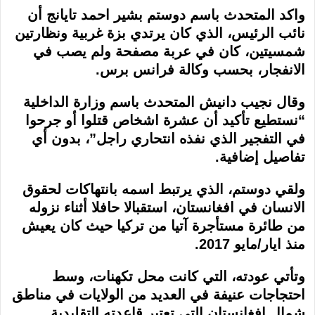
واكد المتحدث باسم دوستم بشير احمد تايانج أن
نائب الرئيس، الذي كان يرتدي بزة غربية ونظارتين
شمسيتين، كان في عربة مصفحة ولم يصب في
الانفجار، بحسب وكالة فرانس برس.
وقال نجيب دانيش المتحدث باسم وزارة الداخلية
“نستطيع تأكيد أن عشرة اشخاص قتلوا أو جرحوا
في التفجير الذي نفذه انتحاري راجل”، بدون أي
تفاصيل إضافية.
ولقي دوستم، الذي يرتبط اسمه بانتهاكات لحقوق
الانسان في افغانستان، استقبالا حافلا أثناء نزوله
من طائرة مستأجرة آتيا من تركيا حيث كان يعيش
منذ ايار/مايو 2017.
وتأتي عودته، التي كانت محل تكهنات، وسط
احتجاجات عنيفة في العديد من الولايات في مناطق
شمال افغانستان التي تعتبر قاعدته التقليدية.