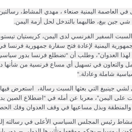
ي العاصمة اليمنية صنعاء ، مهدي المشاط، رسالتين
شي جين بيغ، طالبهما بالتدخل لحل أزمة اليمن.
سبت السفير الفرنسي لدى اليمن، كريستيان تيستو،
مهورية اليمنية لإعادة فتح سفارة جمهورية فرنسا في
لهذا العدوان”، وطلب أن “تضطلع فرنسا بدور سياسي
عامل والتعاون في تسهيل أي مساع فرنسية من شأنها د
اسية شاملة وعادلة
“.
لشي جينبيغ التي بعثها السبت رسالة، استعرض فيها 
ات على اليمن”، معربا عن أمله في “اضطلاع الصين ب
 والمنطقة وبذل مساعيها في وقف العدوان وفك الحص
 المشاط رئيس المجلس السياسي الأعلى في رسالته إ
يكون لروسيا – بحكم موقعها وتأثيرها الدولي – دور ب