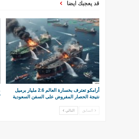
قد يعجبك ايضا
أرامكو تعترف بخسارة العالم 2.6 مليار برميل
م
نتيجة الحصار المفروض على السفن السعودية
ك
السابق
التالي