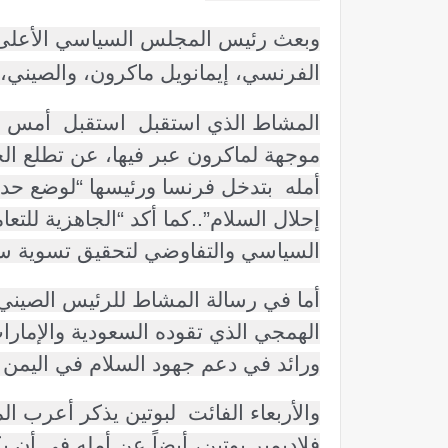
وبعث رئيس المجلس السياسي الأعلى ف
الفرنسي، إيمانويل ماكرون، والصيني، 
المشاط الذي استقبل استقبل أمس ال
موجهة لماكرون عبر فيها، عن تطلع الج
أمله بتدخل فرنسا ورئيسها “لوضع حد 
إحلال السلام”..
كما أكد “الجاهزية للت
السياسي والتفاوضي لتحقيق تسوية سي
أما في رسالة المشاط للرئيس الصيني 
الهمجي الذي تقوده السعودية والإمار
ورائد في دعم جهود السلام في اليمن
والأربعاء الفائت لبوتين يذكر أعرب
فلاديمير بوتين، أيضاً عن أمله في أن 