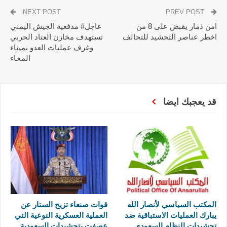
NEXT POST
PREV POST
امن ذمار يقبض على 8 من
عاجل# مدفعية الجيش اليمني
اخطر عناصر التحشيد للتحالف
تستهدف مخازن العتاد الحربي
وغرف عمليات العدو بميناء
المخاء
قد يعجبك ايضا
المكتب السياسي لأنصار الله
قوات صنعاء تزيح الستار عن
يبارك العمليات الاستباقية ضد
العملية العسكرية النوعية التي
تحشيدات النظام السعودي
عصفت بتحشيدات السعودية