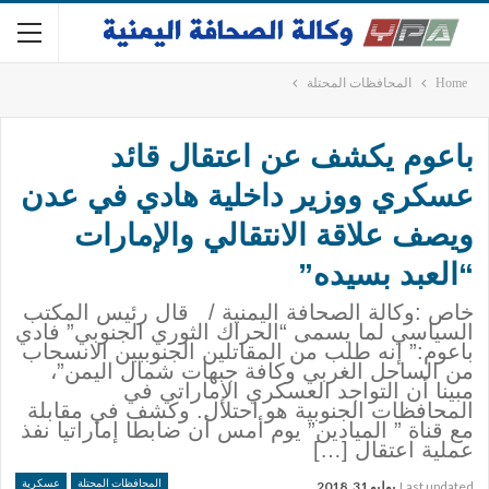
Home
المحافظات المحتلة
باعوم يكشف عن اعتقال قائد
عسكري ووزير داخلية هادي في عدن
ويصف علاقة الانتقالي والإمارات
“العبد بسيده”
خاص :وكالة الصحافة اليمنية / قال رئيس المكتب
السياسي لما يسمى “الحراك الثوري الجنوبي” فادي
باعوم:” إنه طلب من المقاتلين الجنوبيين الانسحاب
من الساحل الغربي وكافة جبهات شمال اليمن”،
مبينا أن التواجد العسكري الإماراتي في
المحافظات الجنوبية هو احتلال. وكشف في مقابلة
مع قناة ” الميادين” يوم أمس أن ضابطا إماراتيا نفذ
عملية اعتقال […]
المحافظات المحتلة
عسكرية
Last updated
يوليو 31, 2018