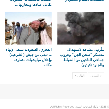
بكامل عتادها ومخازنها…
مأرب.. مشاهد لاستهداف
العجري: السعودية تسعى لإنهاء
معسكر “صحن الجن” وهروب
ما تبقى من جيش (الشرعية)
جماعي للناجين من الضباط
وإحلال ميليشيات متطرفة
والجنود (فيديو)
مكانه
السابق
التالي
© 2026 - وكالة الصحافة اليمنية. All Rights Reserved.