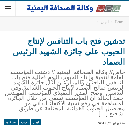
Home
اليمن
تدشين فتح باب التنافس لإنتاج
الحبوب على جائزة الشهيد الرئيس
الصماد
خاص// وكالة الصحافة اليمنية // دشنت المؤسسة
العامة لتنمية وإنتاج الحبوب اليوم فعالية فتح باب
التنافس للباحثين والمزارعين لنيل جائزة الشهيد
الرئيس صالح الصماد لإنتاج الحبوب الغذائية.وفي
التدشين أوضح المدير التنفيذي للمؤسسة المهندس
أحمد الخالد أن المؤسسة تسعى من خلال الجائزة
المساهمة في رفع نسبة الاكتفاء الذاتي من
محاصيل الحبوب الغذائية المختلفة عن طريق
تشجيع […]
اليمن
رئيسية
عسكرية
On
يوليو 24, 2018