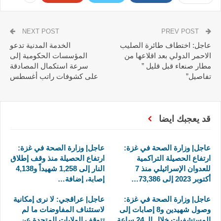
NEXT POST
PREV POST
عاجل: اختطاف طائرة الصليب
الخدمة المدنية تدعو
الاحمر الدولي بعد اقلاعها من
المؤسسات الحكومية إلى
مطار صنعاء قبل قليل ”
سرعة استكمال المصادقة
تفاصيل”
على كشوفات راتب أغسطس
قد يعجبك ايضا
عاجل| وزارة الصحة في غزة:
عاجل| وزارة الصحة في غزة:
ارتفاع الحصيلة التراكمية
ارتفاع الحصيلة منذ وقف إطلاق
للعدوان الإسرائيلي منذ 7
النار إلى 1,258 شهيداً و4,138
أكتوبر 2023 إلى 73,386…
إصابة، إضافة…
عاجل| وزارة الصحة في غزة:
عاجل| عراقجي: لا نرى إمكانية
وصول شهيدين و8 إصابات إلى
لاستئناف المفاوضات ما لم
المستشفيات خلال الـ 24 ساعة
تتوقف الولايات المتحدة عن