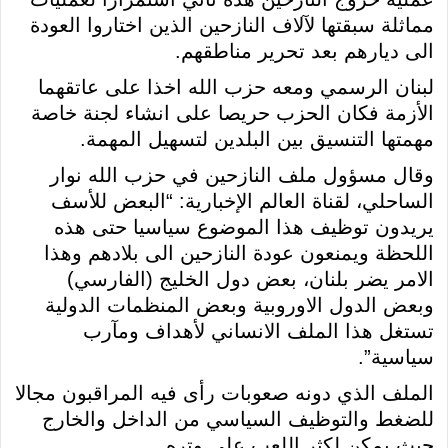
مماثلة سبقتها لآلاف النازحين الذين اختاروا العودة
الى ديارهم بعد تحرير مناطقهم.
لبنان الرسمي ومعه حزب الله اخذا على عاتقهما
الأزمة فكان الحزب حريصا على انشاء لجنة خاصة
مهمتها التنسيق بين البلدين لتسهيل المهمة.
وقال مسؤول ملف النازحين في حزب الله نوار
الساحلي، لقناة العالم الإخبارية: “البعض للأسف
يريدون توظيف هذا الموضوع سياسيا حتى هذه
اللحظة ويمنعون عودة النازحين الى بلادهم وهذا
الامر يضر بلنان، بعض دول الخليج (الفارسي)
وبعض الدول الاوروبية وبعض المنظمات الدولية
تستغل هذا الملف الانساني لأهداف ومآرب
سياسية”.
الملف الذي دونه صعوبات رأى فيه المراقبون مجالا
للضغط والتوظيف السياسي من الداخل والخارج
حيث يمكن لكثر اللعب على وتره.