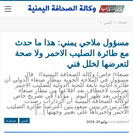
Home
اليمن
مسؤول ملاحي يمني: هذا ما حدث
مع طائرة الصليب الاحمر ولا صحة
لتعرضها لخلل فني
صنعاء/ خاص/ وكالة الصحافة اليمنية// قال
مسؤول في الملاحة الجوية بمطار صنعاء الدولي أن
طائرة اغاثية تابعة للجنة الدولية للصليب الاحمر
تعرضت لاختطاف بعد اقلاعها من مطار صنعاء
الدولي بعد ظهر اليوم. مؤكداً في تصريح خاص
لوكالة الصحافة اليمنية أن الردارات رصدت
طائرتين حربيتين سعوديتين اعترضتا طائرة الصليب
الاحمر وأجبرتاها على تغيير وجهتها […]
اليمن
عسكرية
Last updated
يوليو 24, 2018