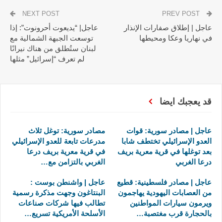
NEXT POST
PREV POST
عاجل | إطلاق صفارات الإنذار
عاجل| “يديعوت أحرونوت”: إذا
في نهاريا وعكا ومحيطها
توسعت الجبهة الشمالية مع
لبنان ستُطلق من هناك نيرانًا
لم تعرف “إسرائيل” مثلها
قد يعجبك ايضا
عاجل | مصادر سورية: قوات
مصادر سورية: توغل ثلاث
العدو الإسرائيلي تختطف شابا
مدرعات تابعة للعدو الإسرائيلي
بعد توغلها في قرية معرية بريف
في قرية معرية بريف درعا
درعا الغربي
الغربي بالتزامن مع…
عاجل | مصادر فلسطينية: قطيع
عاجل | واشنطن بوست :
من العصابات اليهودية يهاجمون
البنتاغون وجهت مذكرة رسمية
ويرمون سيارات المواطنين
تطالب فيها شركات صناعات
بالحجارة قرب مغتصبة…
الأسلحة الأمريكية تسريع…