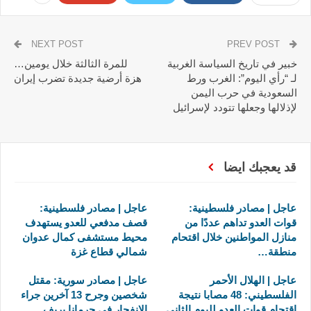
NEXT POST
PREV POST
خبير في تاريخ السياسة الغربية
للمرة الثالثة خلال يومين…
لـ “رأي اليوم”: الغرب ورط
هزة أرضية جديدة تضرب إيران
السعودية في حرب اليمن
لإذلالها وجعلها تتودد لإسرائيل
قد يعجبك ايضا
عاجل | مصادر فلسطينية:
عاجل | مصادر فلسطينية:
قوات العدو تداهم عددًا من
قصف مدفعي للعدو يستهدف
منازل المواطنين خلال اقتحام
محيط مستشفى كمال عدوان
منطقة…
شمالي قطاع غزة
عاجل | الهلال الأحمر
عاجل | مصادر سورية: مقتل
الفلسطيني: 48 مصابا نتيجة
شخصين وجرح 13 آخرين جراء
اقتحام قوات العدو لليوم الثاني
الانفجار في جرمانا بريف