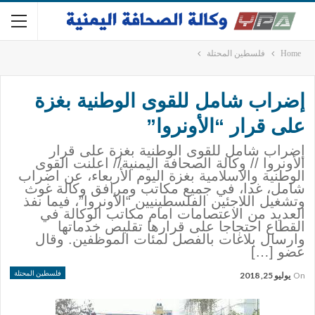
Home
فلسطين المحتلة
إضراب شامل للقوى الوطنية بغزة
على قرار “الأونروا”
إضراب شامل للقوى الوطنية بغزة على قرار
الأونروا // وكالة الصحافة اليمنية// اعلنت القوى
الوطنية والاسلامية بغزة اليوم الأربعاء، عن اضراب
شامل، غدا، في جميع مكاتب ومرافق وكالة غوث
وتشغيل اللاجئين الفلسطينيين “الأونروا”، فيما نفذ
العديد من الاعتصامات امام مكاتب الوكالة في
القطاع احتجاجا على قرارها تقليص خدماتها
وارسال بلاغات بالفصل لمئات الموظفين. وقال
عضو […]
فلسطين المحتلة
On
يوليو 25, 2018