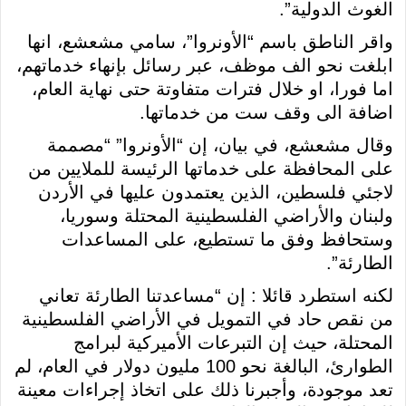
الغوث الدولية”.
واقر الناطق باسم “الأونروا”، سامي مشعشع، انها
ابلغت نحو الف موظف، عبر رسائل بإنهاء خدماتهم،
اما فورا، او خلال فترات متفاوتة حتى نهاية العام،
اضافة الى وقف ست من خدماتها.
وقال مشعشع، في بيان، إن “الأونروا” “مصممة
على المحافظة على خدماتها الرئيسة للملايين من
لاجئي فلسطين، الذين يعتمدون عليها في الأردن
ولبنان والأراضي الفلسطينية المحتلة وسوريا،
وستحافظ وفق ما تستطيع، على المساعدات
الطارئة”.
لكنه استطرد قائلا : إن “مساعدتنا الطارئة تعاني
من نقص حاد في التمويل في الأراضي الفلسطينية
المحتلة، حيث إن التبرعات الأميركية لبرامج
الطوارئ، البالغة نحو 100 مليون دولار في العام، لم
تعد موجودة، وأجبرنا ذلك على اتخاذ إجراءات معينة