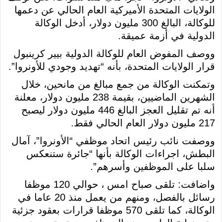
الولايات المتحدة الأميركية العام الحالي عن دعمها
للوكالة، البالغ 300 مليون دولار، أدخل الوكالة
الدولية في أزمة عميقة.
ووصف المفوض العام للوكالة الدولية بيير كرينبول
قرار الولايات المتحدة، بأنه “تهديد وجودي للأونروا”.
وتمكنت الوكالة من جمع مبالغ من مانحين، خلال
الشهرين الماضيين، بقيمة 238 مليون دولار، معلنة
أنه تم تقليل العجز البالغ 446 مليون دولار ليصبح
217 مليون دولار العام الحالي فقط.
ووصفت نائب رئيس اتحاد موظفي “الأونروا”، آمال
البطش، اجراءات الوكالة بأنها “جائرة ستنعكس
سلبا على الموظفين وأسرهم”.
واضافت: تلقى صباح امس ، حوالي 120 موظفا
رسائل بالفصل، ومنهم من يعمل منذ 20 عاما في
الوكالة، كما تلقى 570 موظفا قرارات بعقود جزئية