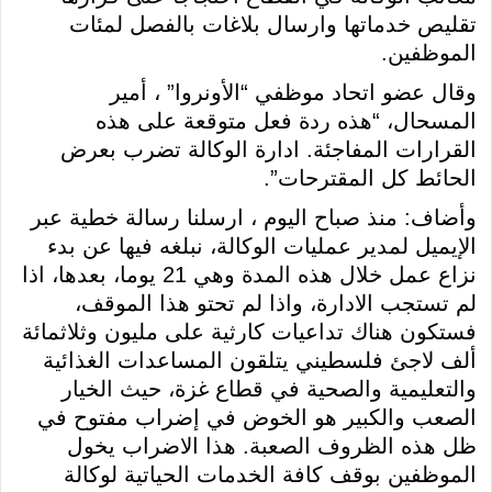
تقليص خدماتها وارسال بلاغات بالفصل لمئات
الموظفين.
وقال عضو اتحاد موظفي “الأونروا” ، أمير
المسحال، “هذه ردة فعل متوقعة على هذه
القرارات المفاجئة. ادارة الوكالة تضرب بعرض
الحائط كل المقترحات”.
وأضاف: منذ صباح اليوم ، ارسلنا رسالة خطية عبر
الإيميل لمدير عمليات الوكالة، نبلغه فيها عن بدء
نزاع عمل خلال هذه المدة وهي 21 يوما، بعدها، اذا
لم تستجب الادارة، واذا لم تحتو هذا الموقف،
فستكون هناك تداعيات كارثية على مليون وثلاثمائة
ألف لاجئ فلسطيني يتلقون المساعدات الغذائية
والتعليمية والصحية في قطاع غزة، حيث الخيار
الصعب والكبير هو الخوض في إضراب مفتوح في
ظل هذه الظروف الصعبة. هذا الاضراب يخول
الموظفين بوقف كافة الخدمات الحياتية لوكالة