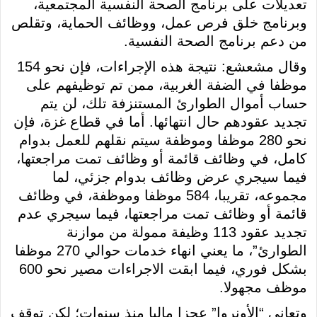
تعديلات على برنامج الصحة النفسية المجتمعية،
وبرنامج خلق فرص عمل، ووظائف الحماية، وتقلص
من دعم برنامج الصحة النفسية.
وقال مشعشع: نتيجة هذه الإجراءات، فإن نحو 154
موظفا في الضفة الغربية، ممن تم توظيفهم على
حساب أموال الطوارئ المستنزفة تلك، لن يتم
تجديد عقودهم حال انتهائها. أما في قطاع غزة، فإن
نحو 280 موظفا وموظفة سيتم نقلهم للعمل بدوام
كامل، في وظائف قائمة أو وظائف تمت مراجعتها،
فيما سيجري عرض وظائف بدوام جزئي، لما
مجموعه، تقريبا، 584 موظفا وموظفة، في وظائف
قائمة أو وظائف تمت مراجعتها، فيما سيجري عدم
تجديد عقود 113 وظيفة ممولة من موازنة
الطوارئ”، ما يعني انهاء خدمات حوالي 270 موظفا
بشكل فوري، فيما ابقت الاجراءات مصير نحو 600
موظف مجهولا.
وتعاني “الأونروا” عجزا ماليا منذ سنوات؛ لكن توقف