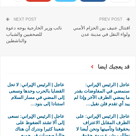
NEXT POST
PREV POST
اقتتال عنيف بين الحزام الأمني
نائب وزير الخارجية يوجه دعوة
ولواء النقل في مدينة عدن
للصحفيين والشباب
والناشطين
قد يعجبك ايضا
عاجل | الرئيس الإيراني:
عاجل | الرئيس الإيراني: لا تحل
سنمضي في المفاوضات بقدر
القضايا بالحرب وحدها ونسعى
ما يمضي الطرف الآخر وإذا لم
إلى المضي في مسار السلام
يبد أي تقدم فلن نقبل…
استنادا إلى بنود…
عاجل | الرئيس الإيراني: على
عاجل | الرئيس الإيراني: نسعى
الطرف المقابل الاعتراف
إلى ألا تشتد الضغوط على
بحقوقنا وتأمينها ونحن أيضا لا
شعبنا كثيرا وندرك أن هناك
نطالب بشيء سوى حقوق…
حاليا صعوبات في جميع…