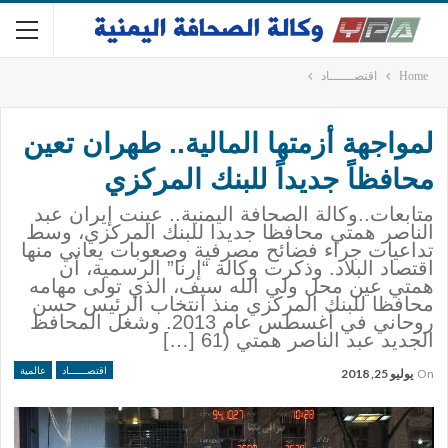
Home
اقتصــــــاد
لمواجهة أزمتها المالية.. طهران تعين
محافظاً جديداً للبنك المركزي
متابعات..وكالة الصحافة اليمنية.. عينت إيران عبد
الناصر همتي محافظا جديدا للبنك المركزي، وسط
تداعيات جراء فضائح مصرفية وصعوبات يعاني منها
اقتصاد البلاد. وذكرت وكالة “إرنا” الرسمية، أن
همتي عين محل ولي الله سيف، الذي تولى مهامه
محافظا للبنك المركزي منذ انتخاب الرئيس حسن
روحاني في أغسطس عام 2013. وشغل المحافظ
الجديد عبد الناصر همتي (61 […]
اقتصــــــاد
عالمية
On
يوليو 25, 2018