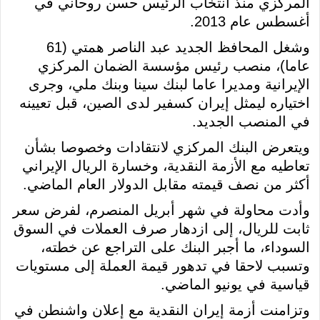
المركزي منذ انتخاب الرئيس حسن روحاني في
أغسطس عام 2013.
وشغل المحافظ الجديد عبد الناصر همتي (61
عاما)، منصب رئيس مؤسسة الضمان المركزي
الإيرانية ومديرا عاما لبنك سينا وبنك ملي، وجرى
اختياره ليمثل إيران كسفير لدى الصين، قبل تعيينه
في المنصب الجديد.
ويتعرض البنك المركزي لانتقادات وخصوصا بشأن
تعاطيه مع الأزمة النقدية، وخسارة الريال الإيراني
أكثر من نصف قيمته مقابل الدولار العام الماضي.
وأدت محاولة في شهر أبريل المنصرم، لفرض سعر
ثابت للريال، إلى ازدهار صرف العملات في السوق
السوداء، ما أجبر البنك على التراجع عن خطته،
وتسبب لاحقا في تدهور قيمة العملة إلى مستويات
قياسية في يونيو الماضي.
وتزامنت أزمة إيران النقدية مع إعلان واشنطن في