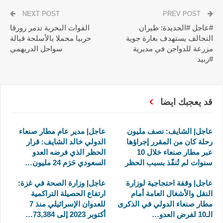
NEXT POST
PREV POST
#عاجل #الحديدة: طيران
القوات البحرية تدمر زورقا
التحالف يستهدف بغارة جوية
حربيا محملا بالأسلحة قبالة
مزرعة للدواجن في مديرية
سواحل الدريهمي
#زبيد
قد يعجبك ايضا
عاجل| الشايف: نصف مليون
عاجل| مدير عام مطار صنعاء
رحلة كان من المقرر إجراؤها
الدولي خالد الشايف: قرار
عبر مطار صنعاء خلال 10
الحظر الذي فرضه العدو
سنوات لم تُنفّذ بسبب الحظر
السعودي حَرَم 24 مليون…
عاجل| وقفة احتجاجية لوزارة
عاجل| وزارة الصحة في غزة:
النقل والأشغال العامة أمام
ارتفاع الحصيلة التراكمية
مطار صنعاء الدولي في الذكرى
للعدوان الإسرائيلي منذ 7
الـ10 لفرض العدو…
أكتوبر 2023 إلى 73,384…