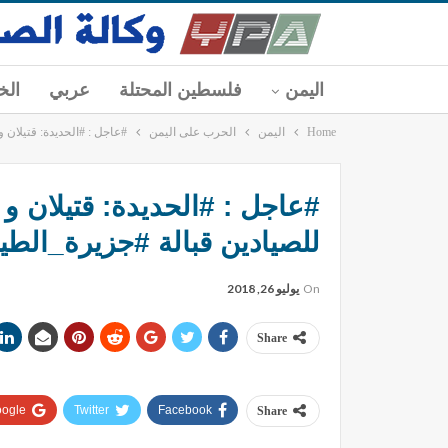
اليمن
فلسطين المحتلة
عربي
الخ
Home
اليمن
الحرب على اليمن
#عاجل : #الحديدة: قتيلان و 8 جرحى إثر استهداف زوارق التحالف ثلاثة مراكب للصيادين قبالة #جزيرة_ال
للصيادين قبالة #جزيرة_الطي
On
يوليو 26, 2018
Share
ogle+
Twitter
Facebook
Share