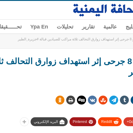
ليج
عالمية
تقارير
تحليلات
Ypa En
تحــــــقيق
طير
#عاجل : #الحديدة: قتيلان و 8 جرحى إثر استهداف زوارق التح
ر
Go
ReddIt
Pinterest
البريد الإلكتروني